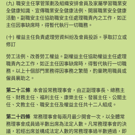
(九) 職安主任掌管策劃及組織安排會員及家屬學習職業安
全健康知識、宣傳職業安全健康法例、開展職業安全健康
活動。副職安主任協助職安主任處理職責內之工作，如正
主任因事缺席時，得暫代執行一切職務。
(十) 權益主任負責處理勞資糾紛及會員投訴。爭取訂立或
修訂
勞工法例、改善勞工權益。副權益主任協助權益主任處理
職責內之工作，如正主任因事缺席時，得暫代執行一切職
務。以上十個部門業務得因事務之繁簡，酌量聘用職員或
僱員襄助之。
第二十三條
本會設常務理事會，由正副理事長、總務主
任、財務主任、福利主任、康樂主任、發展主任、公關主
任、文教主任、職安主任及權益主任共十二人組成。
第二十四條
常務理事會每兩月最少開會一次，以全體常
務理事會成員過半數出席為法定人數。凡常務理事會的決
議，若經出席並構成法定人數的常務理事過半數通過，即