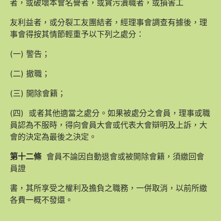
者，或破壞本會名譽者，或貪污瀆職者，或損害工
友利益者，或分裂工友團結者，經理事會調查有據後，理
事會得按其情節輕重予以下列之處分：
(一) 警告；
(二) 撤職；
(三) 開除會籍；
(四) 或者其他適當之處分。如果被處分之會員，理事或職
員認為不服時，得向會員大會或代表大會辯明及上訴，大
會的決定為最後之決定。
第十二條
會員不論因自動退會或被開除會籍，須繳回會
員證
書，其所享受之權利及擔負之職務，一併取消，以前所繳
各費一概不發還。