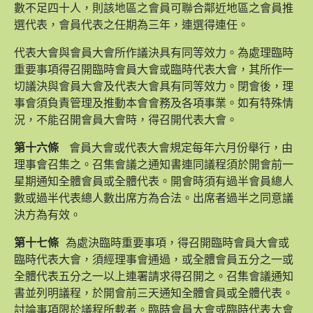
數不足四十人，則該地區之會員可聯合鄰近地區之會員推
選代表，會員代表之任期為三年，連選得連任。
代表大會與會員大會所作議決具有同等效力。為處理臨時
重要事項得召開臨時會員大會或臨時代表大會，其所作一
切議決與會員大會及代表大會具有同等效力。閉會後，理
事會須負責管理及推動本會會務及各項事業。如有特殊情
況，不能召開會員大會時，得召開代表大會。
第十六條
會員大會或代表大會規定每年六月份舉行，由
理事會召集之。召集會議之通知書連同議程須於開會前一
星期通知全體會員或全體代表。開會時須有過半會員總人
數或過半代表總人數出席方為合法。出席者過半之同意議
決方為有效。
第十七條
為處決臨時重要事項，得召開臨時會員大會或
臨時代表大會，須經理事會通過，或全體會員五分之一或
全體代表五分之一以上連署請求得召開之。召集會議通知
書並列明議程，於開會前三天通知全體會員或全體代表。
討論事項限於議程所載者。臨時會員大會或臨時代表大會