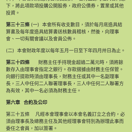
下，將此項款項投購公開股券，政府公債券，置業或其他
投資。
第三十三條
(一) 本會所有收支數目，須於每月底造具結
算書及每年度造具結算書送核數員稽核，然後，向理事
會、一切有關會議以及會員公佈。
(二) 本會財政年度以每年五月一日至下年四月卅日為止。
第三十四條
財務主任手持現金超過二萬元時，須將餘
數存入由理事會指定之銀行。存款摺據由財務主任保管。
向銀行提款時須由理事長，財務主任或其中一名副理事
長，三人中任何二人聯署理事長，三人中任何二人聯署方
為有效，其中一名必須為財務主任。
第六章
合約及公印
第三十五條 凡經本會理事會以本會名義訂立之合約，必
須由理事長及總務主任及其他經理事會特別為辦理此事而
委任之會員，加以簽署。