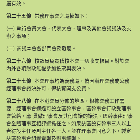
屬有效。
第二十五條
常務理事會之職權如下：
(一) 執行會員大會、代表大會、理事及其他會議議決及交
辦之事項；
(二) 商議本會各部門會務發展。
第二十六條
核數員負責稽核本會一切收支帳目。對於會
內外各項財政無權參加投票與表決。
第二十七條
本會理事均為義務職，倘因辦理會務或公務
經理事會議決許可，得核實開支公費。
第二十八條
在本港會員分佈的地區，根據會務工作需
要，經理事會通過可設立區幹事會，區幹事會行政受理事
會管轄，應 貫徹理事會及其他會議的議決。區幹事由理事
會全體理事互相評選擔任之。如果該區設有幹事三人以上
者得設主任及副主任各一人。並在理事會同意之下，製定
該區幹事會組織章則及辦事細則。