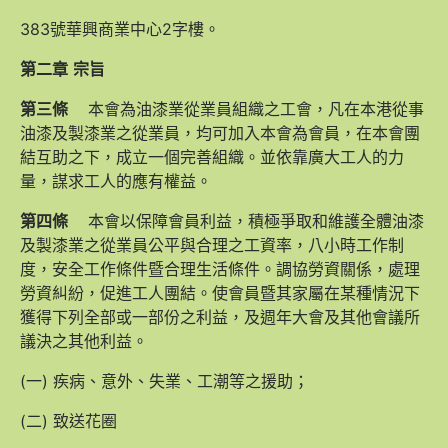
383號華興商業中心2字樓。
第二章
宗旨
第三條
本會為油漆業從業員組織之工會，凡在本港從事
油漆及製漆業之從業員，均可加入本會為會員，在本會團
結互助之下，成立一個完善組織。並依靠廣大工人的力
量，謀求工人的應有權益。
第四條
本會以保障會員利益，積極爭取和維護全體油漆
及製漆業之從業員公平與合理之工資率，八小時工作制
度，安全工作條件暨合理生活條件。調協勞資關係，處理
勞資糾紛，促進工人團結。使會員暨其家屬在某種情況下
獲得下列全部或一部份之利益，及週年大會及其他會議所
議決之其他利益。
(一) 疾病、意外、失業、工潮等之援助；
(二) 致送花圈