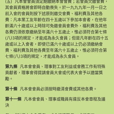
(五) 凡本會會員須定期繳納本會會費；若會員欠繳會費，
其會員資格將會即時自動喪失。於一九九九年一月一日之
前入會的會員則按下述原則繳交會費、福利費及其他各
費：凡本業工友年齡在四十五歲以下參加本會者，在他年
齡滿六十歲或以上時除可免繳會員會費外，福利費及其他
各費仍須依章繳納至年滿六十五歲止，惟必須符合第七條
(八)3項的規定，才能成為永久會員；但是凡年齡在四十五
歲或以上入會者，即使已滿六十歲或以上仍必須繳納會
費、福利費及其他各費至年滿六十五歲止，惟必須符合第
七條(八)3項的規定，才能成為永久會員。
第九條
凡本會會員、理事對工友利益或會務工作有特殊
貢獻者，理事會得提請會員大會或代表大會予以適當獎
勵。
第十條
凡本會會員必須按時繳清會費或其他各費。
第十一條
凡本會會員、理事或職員有違反本會章程及議
決