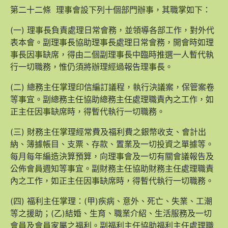
第二十二條 理事會設下列十個部門辦事，其職掌如下：
(一) 理事長負責處理日常會務，並領導各部工作，對外代
表本會。副理事長協助理事長處理日常會務，開會時如理
事長因事缺席，得由二個副理事長中臨時推選一人暫代執
行一切職務，惟仍須將辦理經過報告理事長。
(二) 總務主任掌理印信編訂議程，執行決議案，保管案卷
等事宜。副總務主任協助總務主任處理職責內之工作，如
正主任因事缺席時，得暫代執行一切職務。
(三) 財務主任掌理經常費及福利費之銀幣收支、會計出
納、簿據帳目、支票、存款、置業及一切投資之單據等。
每月每年編造決算預算，向理事會及一切有關會議報告及
公佈會員週知等事宜。副財務主任協助財務主任處理職責
內之工作，如正主任因事缺席時，得暫代執行一切職務。
(四) 福利主任掌理：(甲)疾病、意外、死亡、失業、工潮
等之援助；(乙)結婚、生育、職業介紹、生活服務及一切
會員及會員家屬之福利。副福利主任協助福利主任處理職